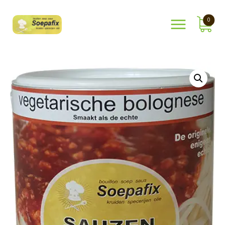
0
Shop
Over Ons
Mijn Account
Winkelmand
Contact