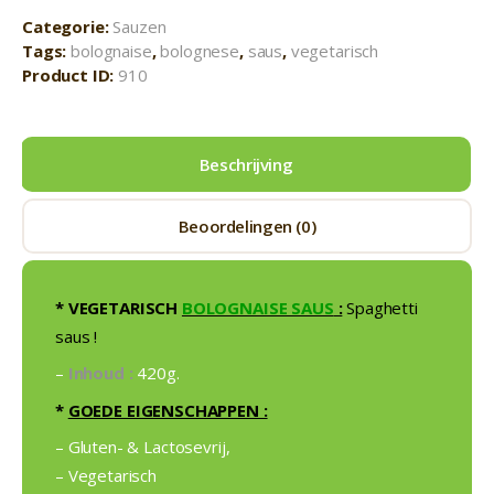
Categorie:
Sauzen
Tags:
bolognaise
,
bolognese
,
saus
,
vegetarisch
Product ID:
910
Beschrijving
Beoordelingen (0)
* VEGETARISCH
BOLOGNAISE SAUS
:
Spaghetti
saus !
–
Inhoud :
420g.
*
GOEDE EIGENSCHAPPEN :
– Gluten- & Lactosevrij,
– Vegetarisch