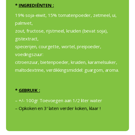
*
INGREDIËNTEN :
19% soja-eiwit, 15% tomatenpoeder, zetmeel, ui,
palmvet,
zout, fructose, rijstmeel, kruiden (bevat soja),
gistextract,
specerijen, courgette, wortel, preipoeder,
voedingszuur:
citroenzuur, bietenpoeder, kruiden, karamelsuiker,
maltodextrine, verdikkingsmiddel: guargom, aroma.
*
GEBRUIK :
– +/- 100gr Toevoegen aan 1/2 liter water
– Opkoken en 3′ laten verder koken, klaar !