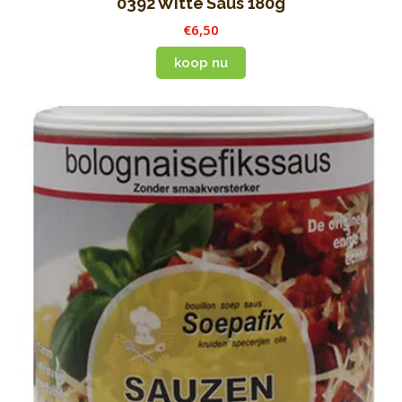
0392 Witte Saus 180g
€
6
,
50
koop nu