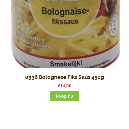
0336 Bolognese Fiks Saus 450g
€
14
,
00
koop nu