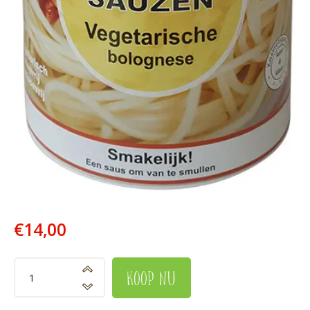
€
14
,
00
koop nu