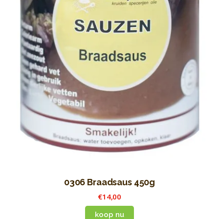
0306 Braadsaus 450g
€
14
,
00
koop nu