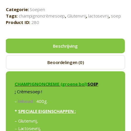
Categorie:
Soepen
Tags:
champignoncrèmesoep
,
Glutenvrij
,
lactosevrij
,
soep
Product ID:
280
Beschrijving
Beoordelingen (0)
CHAMPIGNONCREME (groene bol)
SOEP
:
Crèmesoep !
–
Inhoud :
400g.
*
SPECIALE EIGENSCHAPPEN :
– Glutenvrij,
– Lactosevrij,