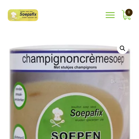
0
Shop
Over Ons
Mijn Account
Winkelmand
Contact