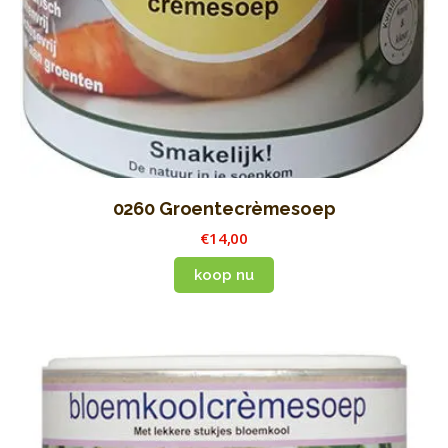
0260 Groentecrèmesoep
€
14
,
00
koop nu