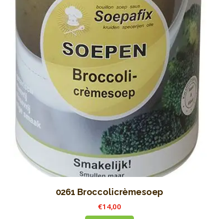
0261 Broccolicrèmesoep
€
14
,
00