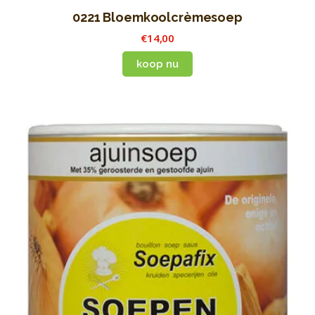
0221 Bloemkoolcrèmesoep
€
14
,
00
koop nu