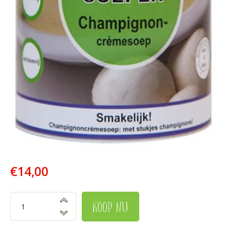
€
14
,
00
koop nu