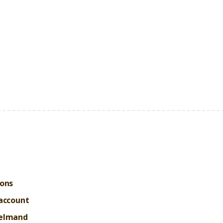
 ons
account
elmand