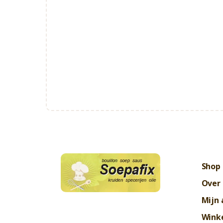
Shop
Over
Mijn 
Wink